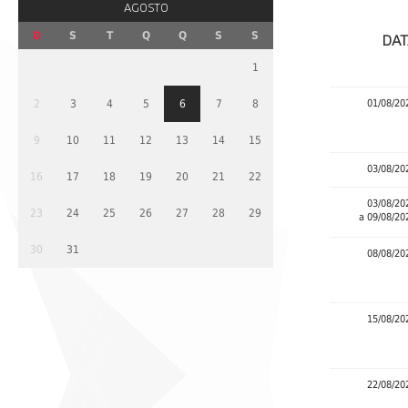
AGOSTO
D
S
T
Q
Q
S
S
DAT
1
2
3
4
5
6
7
8
01/08/20
9
10
11
12
13
14
15
03/08/20
16
17
18
19
20
21
22
03/08/20
23
24
25
26
27
28
29
a 09/08/20
30
31
08/08/20
15/08/20
22/08/20