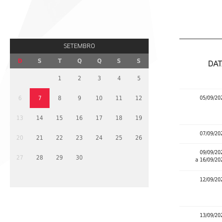
SETEMBRO
D
S
T
Q
Q
S
S
DAT
1
2
3
4
5
6
7
8
9
10
11
12
05/09/20
13
14
15
16
17
18
19
07/09/20
20
21
22
23
24
25
26
09/09/20
27
28
29
30
a 16/09/20
12/09/20
13/09/20